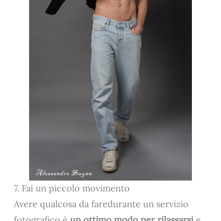
7. Fai un piccolo movimento
Avere qualcosa da faredurante un servizio
fotografico è
un ottimo modo per rilassarsi
e