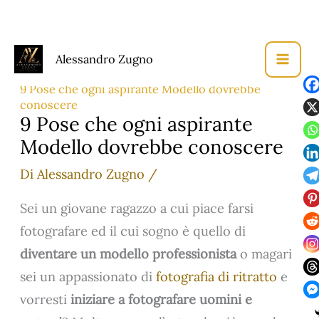
Vai
Alessandro Zugno
al
Home
Fotografia di Moda
contenuto
9 Pose che ogni aspirante Modello dovrebbe
conoscere
9 Pose che ogni aspirante
Modello dovrebbe conoscere
Di
Alessandro Zugno
/
Sei un giovane ragazzo a cui piace farsi
fotografare ed il cui sogno è quello di
diventare un modello professionista
o magari
sei un appassionato di
fotografia di ritratto
e
vorresti
iniziare a fotografare uomini e