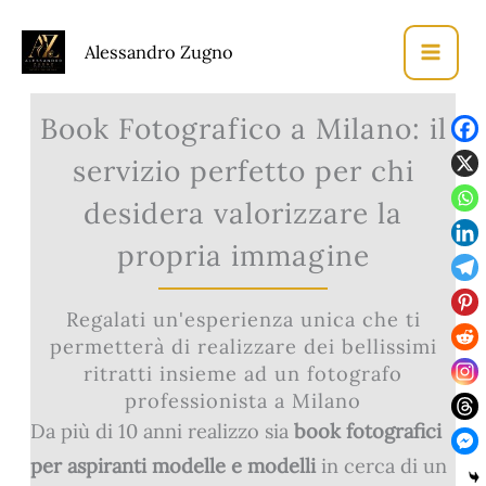
Vai
Alessandro Zugno
al
Book Fotografico a Milano
Home
contenuto
Book Fotografico a Milano: il
servizio perfetto per chi
desidera valorizzare la
propria immagine
Regalati un'esperienza unica che ti
permetterà di realizzare dei bellissimi
ritratti insieme ad un fotografo
professionista a Milano
Da più di 10 anni realizzo sia
book fotografici
per aspiranti modelle e modelli
in cerca di un