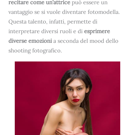
recitare come un’attrice
può essere un
vantaggio se si vuole diventare fotomodella.
Questa talento, infatti, permette di
interpretare diversi ruoli e di
esprimere
diverse emozioni
a seconda del mood dello
shooting fotografico.