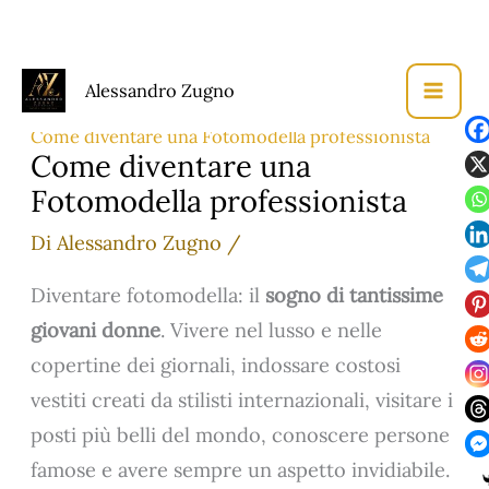
Vai
Alessandro Zugno
al
Home
Fotografia di Moda
contenuto
Come diventare una Fotomodella professionista
Come diventare una
Fotomodella professionista
Di
Alessandro Zugno
/
Diventare fotomodella: il
sogno di tantissime
giovani
don
ne
. Vivere nel lusso e nelle
copertine dei giornali, indossare costosi
vestiti creati da stilisti internazionali, visitare i
posti più belli del mondo, conoscere persone
famose e avere sempre un aspetto invidiabile.