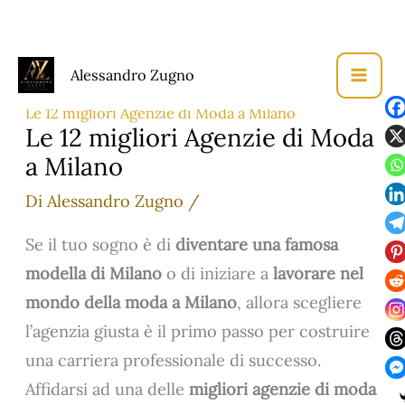
Vai
Alessandro Zugno
al
Home
Fotografia di Moda
contenuto
Le 12 migliori Agenzie di Moda a Milano
Le 12 migliori Agenzie di Moda
a Milano
Di
Alessandro Zugno
/
Se il tuo sogno è di
diventare una famosa
modella di Milano
o di iniziare a
lavorare nel
mondo della moda a Milano
, allora scegliere
l’agenzia giusta è il primo passo per costruire
una carriera professionale di successo.
Affidarsi ad una delle
migliori agenzie di moda