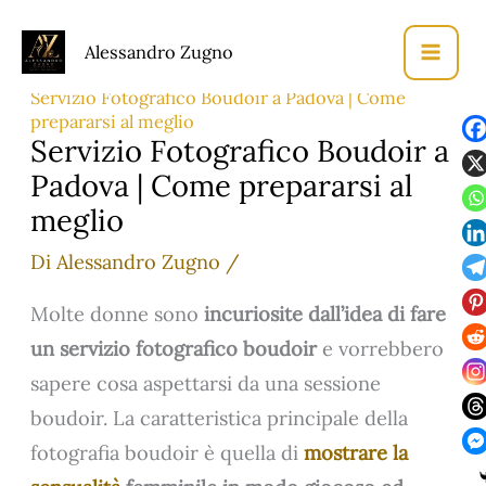
Vai
Alessandro Zugno
al
Home
Fotografo Padova
contenuto
Servizio Fotografico Boudoir a Padova | Come
prepararsi al meglio
Servizio Fotografico Boudoir a
Padova | Come prepararsi al
meglio
Di
Alessandro Zugno
/
Molte donne sono
incuriosite dall’idea di fare
un servizio fotografico boudoir
e vorrebbero
sapere cosa aspettarsi da una sessione
boudoir. La caratteristica principale della
fotografia boudoir è quella di
mostrare la