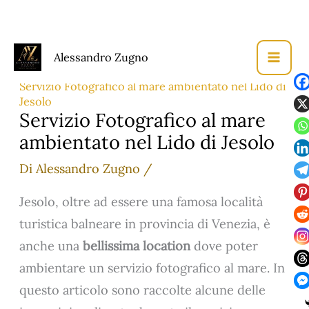
Vai
Alessandro Zugno
al
Home
Book Fotografico
contenuto
Servizio Fotografico al mare ambientato nel Lido di
Jesolo
Servizio Fotografico al mare
ambientato nel Lido di Jesolo
Di
Alessandro Zugno
/
Jesolo, oltre ad essere una famosa località
turistica balneare in provincia di Venezia, è
anche una
bellissima location
dove poter
ambientare un servizio fotografico al mare. In
questo articolo sono raccolte alcune delle