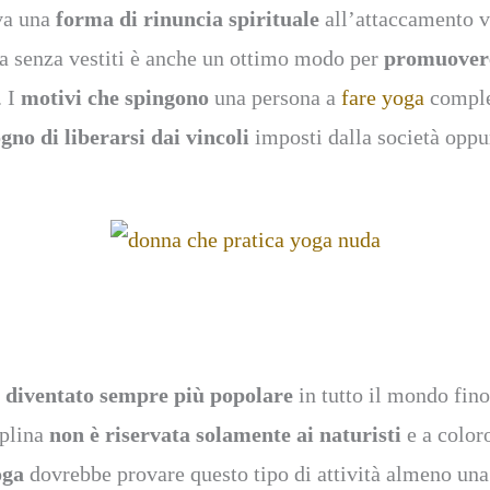
va una
forma di rinuncia spirituale
all’attaccamento ve
oga senza vestiti è anche un ottimo modo per
promuovere
. I
motivi che spingono
una persona a
fare yoga
comple
gno di liberarsi dai vincoli
imposti dalla società oppu
è diventato sempre più popolare
in tutto il mondo fin
iplina
non è riservata solamente ai naturisti
e a color
oga
dovrebbe provare questo tipo di attività almeno una 