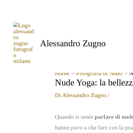
Vai
al
contenuto
Alessandro Zugno
Home
Fotografia di Nudo
N
Nude Yoga: la bellezza
Di
Alessandro Zugno
/
Quando si sente
parlare di nud
hanno poco a che fare con la pra