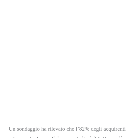
PRODUZIONE VIDEO
PRENOTA UN SERVIZIO DI
Un sondaggio ha rilevato che l’82% degli acquirenti