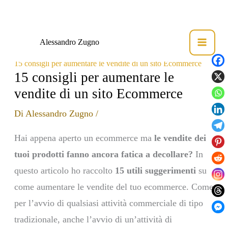
Vai
Alessandro Zugno
al
Home
Fotografia Commerciale
contenuto
15 consigli per aumentare le vendite di un sito Ecommerce
15 consigli per aumentare le
vendite di un sito Ecommerce
Di
Alessandro Zugno
/
Hai appena aperto un ecommerce ma
le vendite dei
tuoi prodotti fanno ancora fatica a decollare?
In
questo articolo ho raccolto
15 utili suggerimenti
su
come aumentare le vendite del tuo ecommerce. Come
per l’avvio di qualsiasi attività commerciale di tipo
tradizionale, anche l’avvio di un’attività di